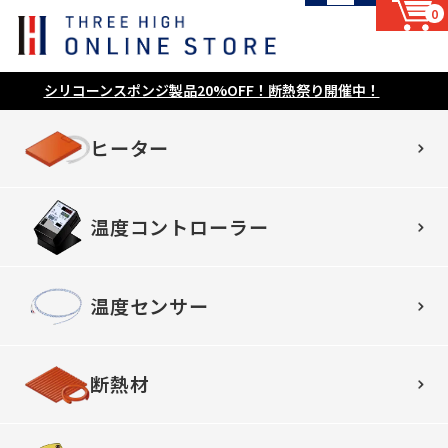
0
シリコーンスポンジ製品20%OFF！断熱祭り開催中！
ヒーター
温度コントローラー
温度センサー
断熱材