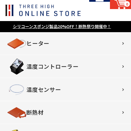
0
シリコーンスポンジ製品20%OFF！断熱祭り開催中！
ヒーター
温度コントローラー
温度センサー
断熱材