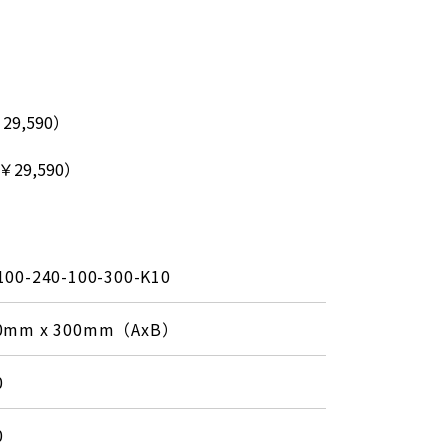
29,590）
￥29,590）
100-240-100-300-K10
0mm x 300mm（AxB）
0
0