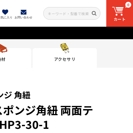
0
お気に入り
お問い合わせ
カート
熱材
アクセサリ
ジ 角紐
スポンジ角紐 両面テ
P3-30-1