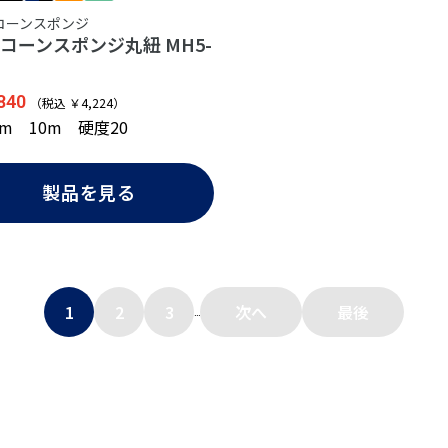
コーンスポンジ
コーンスポンジ丸紐 MH5-
840
（税込 ￥4,224）
mm 10m 硬度20
製品を見る
1
2
3
次へ
最後
...