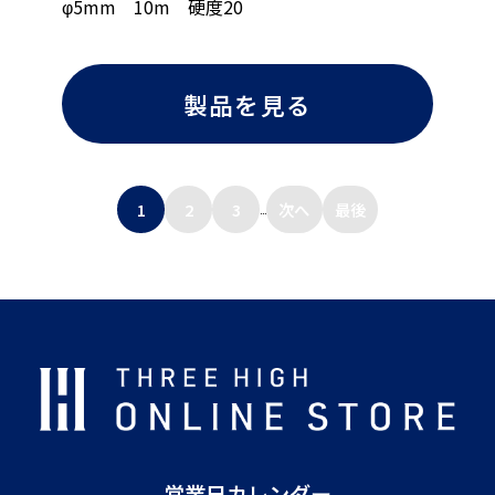
φ5mm 10m 硬度20
製品を見る
1
2
3
次へ
最後
...
営業日カレンダー