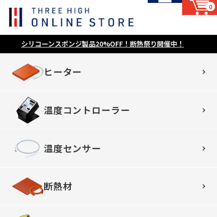
0
シリコーンスポンジ製品20%OFF！断熱祭り開催中！
ヒーター
温度コントローラー
温度センサー
断熱材