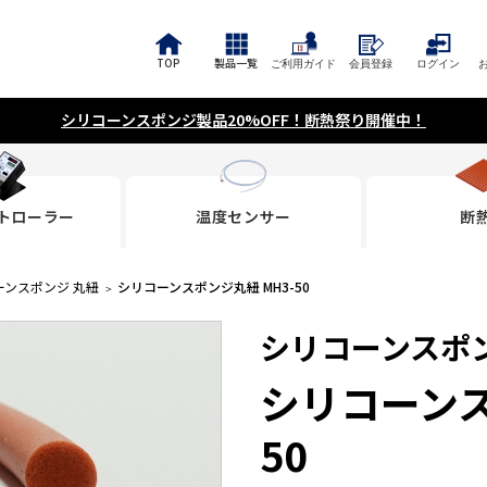
TOP
製品一覧
ご利用ガイド
会員登録
ログイン
シリコーンスポンジ製品20%OFF！断熱祭り開催中！
トローラー
温度センサー
断
ーンスポンジ 丸紐
シリコーンスポンジ丸紐 MH3-50
シリコーンスポン
シリコーンス
50