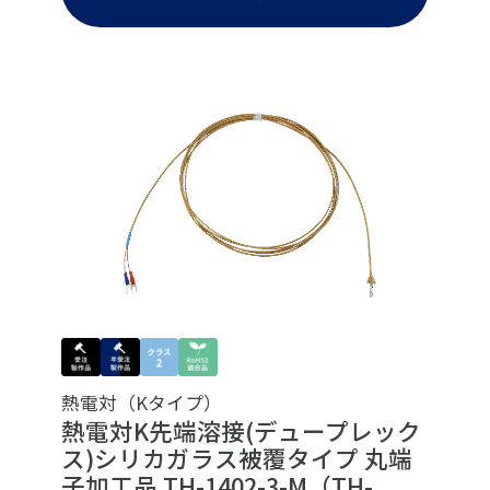
熱電対（Kタイプ）
熱電対K先端溶接(デュープレック
ス)シリカガラス被覆タイプ 丸端
子加工品 TH-1402-3-M（TH-