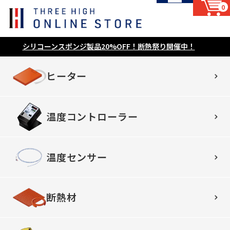
0
シリコーンスポンジ製品20%OFF！断熱祭り開催中！
ヒーター
温度コントローラー
温度センサー
断熱材