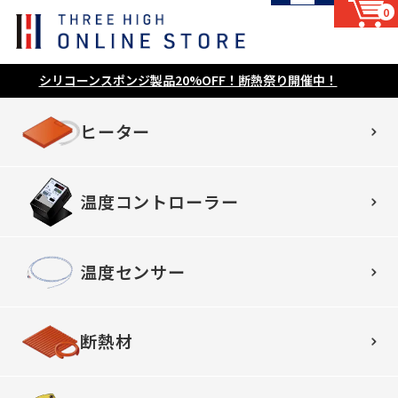
0
シリコーンスポンジ製品20%OFF！断熱祭り開催中！
ヒーター
温度コントローラー
温度センサー
断熱材