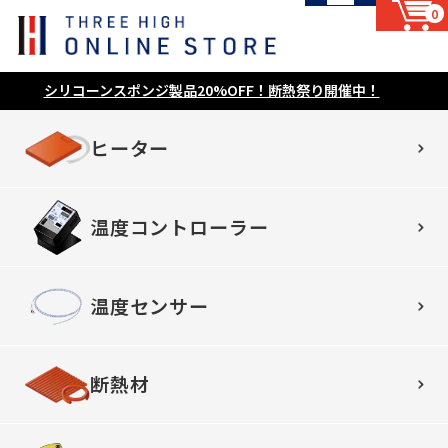
0
シリコーンスポンジ製品20%OFF！断熱祭り開催中！
ヒーター
温度コントローラー
温度センサー
断熱材