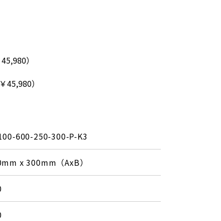
45,980）
￥45,980）
100-600-250-300-P-K3
0mm x 300mm（AxB）
0
0