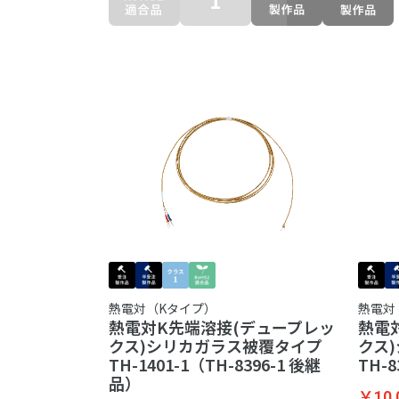
熱電対（Kタイプ）
熱電対
熱電対K先端溶接(デュープレッ
熱電
クス)シリカガラス被覆タイプ
クス
TH-1401-1（TH-8396-1 後継
TH-8
品）
￥10,