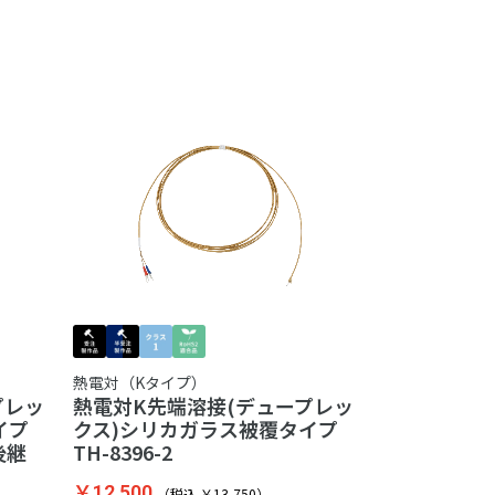
熱電対（Kタイプ）
プレッ
熱電対K先端溶接(デュープレッ
イプ
クス)シリカガラス被覆タイプ
 後継
TH-8396-2
￥12,500
（税込 ￥13,750）