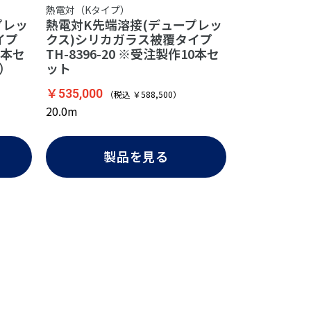
熱電対（Kタイプ）
プレッ
熱電対K先端溶接(デュープレッ
イプ
クス)シリカガラス被覆タイプ
0本セ
TH-8396-20 ※受注製作10本セ
品）
ット
￥535,000
（税込 ￥588,500）
20.0m
製品を見る