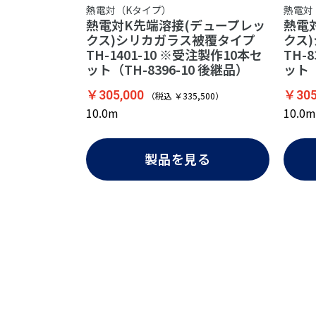
熱電対（Kタイプ）
熱電対
熱電対K先端溶接(デュープレッ
熱電
クス)シリカガラス被覆タイプ
クス
TH-1401-10 ※受注製作10本セ
TH-
ット（TH-8396-10 後継品）
ット
￥305,000
￥305
（税込 ￥335,500）
10.0m
10.0m
製品を見る