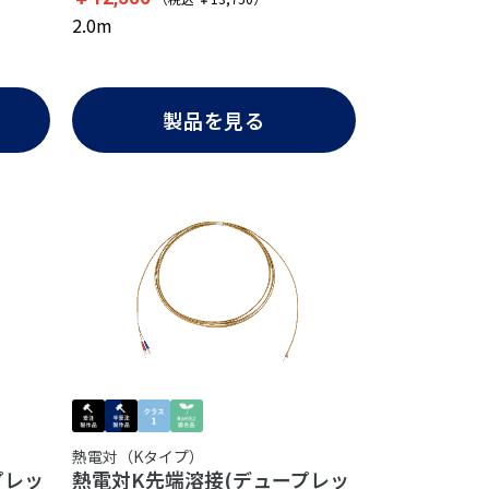
2.0m
製品を見る
熱電対（Kタイプ）
プレッ
熱電対K先端溶接(デュープレッ