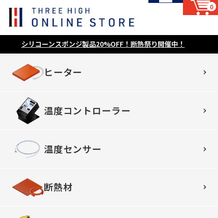
0
シリコーンスポンジ製品20%OFF！断熱祭り開催中！
ヒーター
温度コントローラー
温度センサー
断熱材