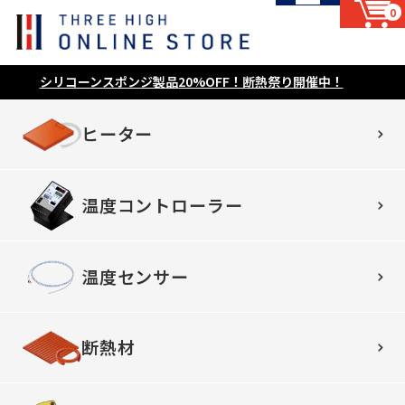
0
シリコーンスポンジ製品20%OFF！断熱祭り開催中！
ヒーター
温度コントローラー
温度センサー
断熱材