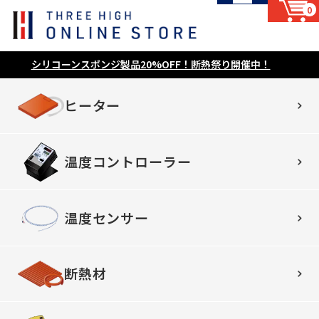
0
シリコーンスポンジ製品20%OFF！断熱祭り開催中！
ヒーター
温度コントローラー
温度センサー
断熱材